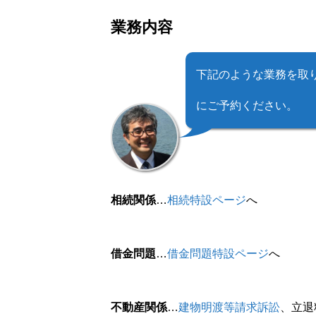
業務内容
下記のような業務を取
ホーム
にご予約ください。
無料相談のご予約
相続関係
…
相続特設ページ
へ
アクセス
借金問題
…
借金問題特設ページ
へ
料金・費用
不動産関係
…
建物明渡等請求訴訟
、立退