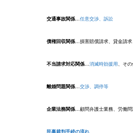
交通事故関係
…
任意交渉、訴訟
プロフィール
債権回収関係
…損害賠償請求、貸金請求
お客様からの声
不当請求対応関係
…
消滅時効援用
、その
お問い合わせ
プライバシーポリシー
離婚問題関係
…
交渉、調停等
企業法務関係
…顧問弁護士業務、労働問
民事裁判手続の流れ