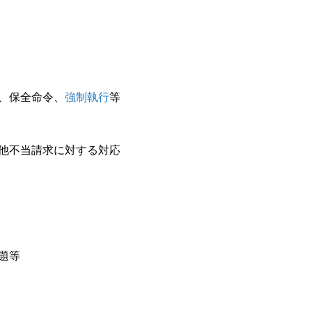
、保全命令、
強制執行
等
他不当請求に対する対応
サイトマップ
ホーム
お客様からの声
題等