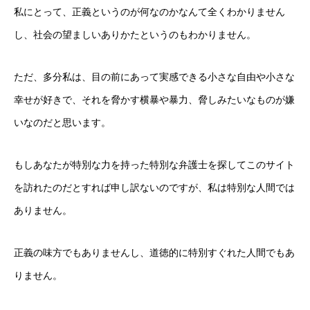
私にとって、正義というのが何なのかなんて全くわかりません
無料相談のご予約
し、社会の望ましいありかたというのもわかりません。
アクセス
ただ、多分私は、目の前にあって実感できる小さな自由や小さな
料金・費用
幸せが好きで、それを脅かす横暴や暴力、脅しみたいなものが嫌
いなのだと思います。
プロフィール
お客様からの声
もしあなたが特別な力を持った特別な弁護士を探してこのサイト
お問い合わせ
プライバシーポリシー
サイトマップ
ホーム
お
を訪れたのだとすれば申し訳ないのですが、私は特別な人間では
ありません。
正義の味方でもありませんし、道徳的に特別すぐれた人間でもあ
りません。