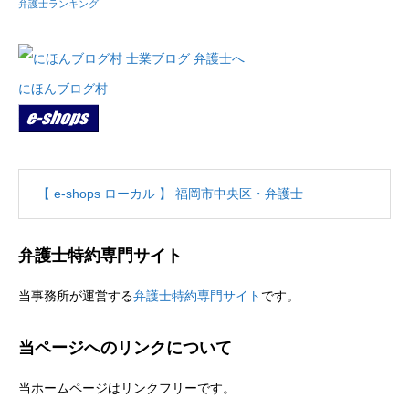
弁護士ランキング
にほんブログ村
ホーム
無料相談のご予約
【 e-shops ローカル 】 福岡市中央区・弁護士
アクセス
弁護士特約専門サイト
料金・費用
当事務所が運営する
弁護士特約専門サイト
です。
プロフィール
当ページへのリンクについて
お客様からの声
当ホームページはリンクフリーです。
お問い合わせ
プライバシーポリシー
サイトマップ
ホーム
お