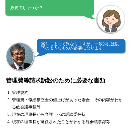
アクセス
必要でしょうか？
料金・費用
プロフィール
案件によって異なりますが、一般的には以
お客様からの声
下のようなものが必要になります。
お問い合わせ
プライバシーポリシー
サイトマップ
ホーム
お
管理費等請求訴訟のために必要な書類
管理規約
管理費・修繕積立金の値上げがあった場合、その内容がわか
る総会議事録等
現在の理事長から弁護士への訴訟委任状
現在の理事長が選任されたことがわかる総会議事録等