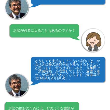
訴訟が必要になることもあるのですか？
どうしても支払をしてこない場合には、や
はり訴訟等の法的手続を取らざるをえない
と思います。何もせずにいると、５年間で
「消滅時効」が成立してしまい、過去５年
分しか請求ができなくなります（最高裁平
成16年4月23日判決）。
ホーム
無料相談のご予約
訴訟の提起のためには、どのような書類が