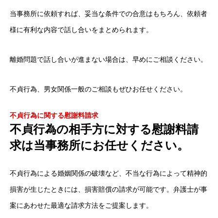
お客様からの声
当事務所に依頼すれば、妥当な条件での合意はもちろん、依頼者
お問い合わせ
プライバシーポリシー
サイトマップ
ホーム
お
様に有利な内容で話し合いをまとめられます。
離婚問題で話し合いが進まない場合は、早めにご相談ください。
不貞行為、男女関係一般のご相談もぜひお任せください。
不貞行為に関する慰謝料請求
不貞行為の相手方に対する慰謝料請
求は当事務所にお任せください。
不貞行為による婚姻関係の破壊など、不当な行為によって精神的
損害が生じたときには、損害賠償の請求が可能です。弁護士が事
案にあわせた最適な請求方法をご提案します。