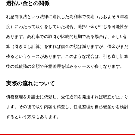
過払い金との関係
利息制限法という法律に違反した高利率で長期（おおよそ５年程
度）にわたって取引をしていた場合、過払い金が生じる可能性が
ホーム
あります。高利率での取引が比較的短期である場合は、正しい計
算（引き直し計算）をすれば借金の額は減りますが、借金がまだ
無料相談のご予約
残るというケースがあります。このような場合は、引き直し計算
アクセス
後の残債務の金額で任意整理を試みるケースが多くなります。
料金・費用
実際の流れについて
プロフィール
債務整理を弁護士に依頼し、受任通知を発送すれば取立が止まり
ます。その後で取引内容を精査し、任意整理か自己破産かを検討
お客様からの声
するという方法もあります。
お問い合わせ
プライバシーポリシー
サイトマップ
ホーム
お